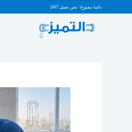
خطي
دائما مفتوح! نحن نعمل 24/7
لى
لمحتوى