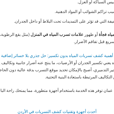
يس السباكة أو العزل.
تراكم الشوائب أو المواد الدهنية.
فة التي قد تؤثر على التمديدات تحت البلاط أو داخل الجدران.
مياه فجأة
أو ظهور
علامات تسرب المياه في المنزل
(مثل بقع الرطوبة، 
ريع قبل تفاقم الأضرار.
أهمية كشف تسربات المياه بدون تكسير: حل جذري بلا خسائر إضافية
ني تكسير الجدران أو الأرضيات، ما ينتج عنه أضرار جانبية وتكاليف إ
 التدميري، أصبح بالإمكان تحديد موقع التسرب بدقة عالية دون الحاجة 
تكاليف المرتبطة باستعادة البنية التحتية.
مان توفر هذه الخدمة باستخدام أجهزة متطورة، مما يمنحك راحة الب
أحدث أجهزة وتقنيات كشف التسربات في الأردن