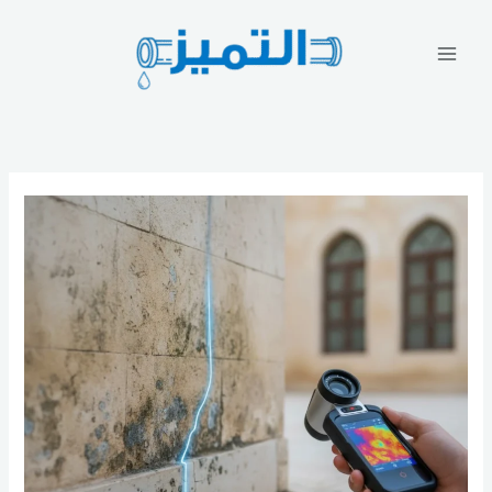
خطي
لى
لمحتوى