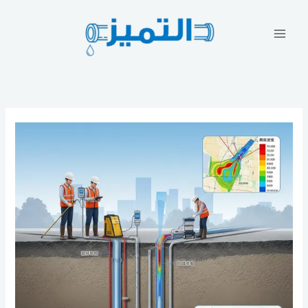
خطي
لى
لمحتوى